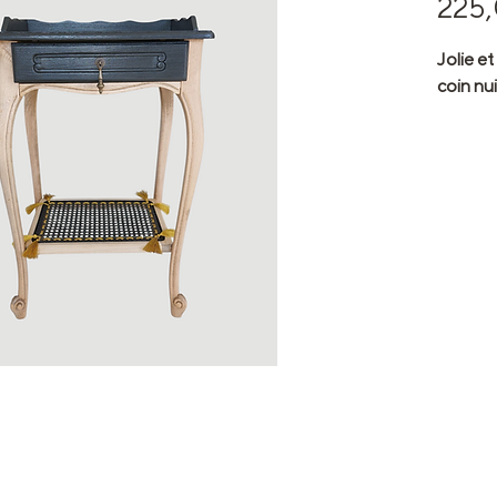
225
Jolie et
coin nui
Si vous
raconten
l'adorer
Avec sa
chevet r
Ce peti
votre ré
dont vou
Son peti
Outre l
cannage
beauco
bohème