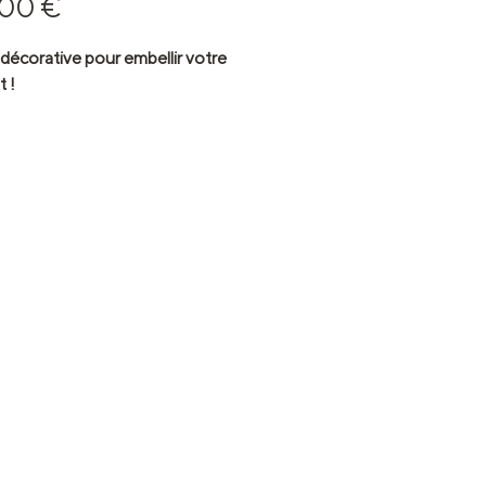
Prix
,00 €
 décorative pour embellir votre
t !
 êtes adepte des meubles qui
t une histoire, vous allez
.
 touche vintage, cette table de
evisitée a tout pour vous plaire.
t meuble élégant pourra accueillir
veil, une jolie lampe et tout ce
s avez besoin près de votre lit.
t plus ?
'élégance de son galbe, le
 agrémenté d'un laçage apporte
up de charme à cet ensemble
.