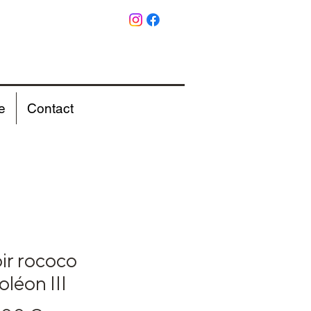
e
Contact
ir rococo
léon III