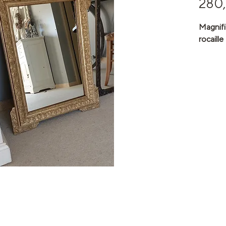
280
Magnifi
rocaille
Un déco
dorures
Accroch
de vie 
joli pr
Découvr
votre d
miroir i
charme 
Un miroi
décorat
idéal po
ou crée
cadre c