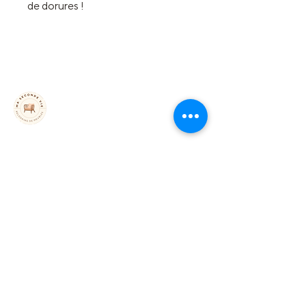
de dorures !
Accrochez ce miroir dans votre
espace de vie et admirez son
décor soigné : un joli programme
non ?
Prix :
85€
MA SECONDE VIE
Découvrez une pièce maîtresse de
RELOOKING DE MEUBLES
votre décoration intérieure avec
ce miroir inspirant qui se distingue
par son charme et son élégance.
38140 Rives
barral.sophie38@gmail.com
De style rocaille en bois et stuc
06 78 75 64 51
doré :
-Dorure contemporaine
Liens rapides
-Parquet arrière changé.
Accueil
-Traces d'usure du temps (piqué)
Le concept
de la glace d'origine preuve de
Aérogommage
l'authenticité de celle-ci mais elle
Projet sur mesure
peut être remplacée par une